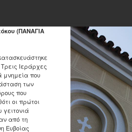
τόκου (ΠΑΝΑΓΙΑ
 κατασκευάστηκε
ι Τρεις Ιεράρχες
ά μνημεία που
άσταση των
ώρους που
ότι οι πρώτοι
ω γειτονιά
ταν από τη
νη Ευβοίας